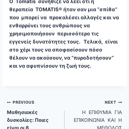
Ο Tomatis συνήθιζε να λέει ότι η
θεραπεία TOMATIS® ήταν σαν μια “σπίθα”
που μπορεί να προκαλέσει αλλαγές και να
ενθαρρύνει τους ανθρώπους να
χρησιμοποιήσουν περισσότερο τις
εγγενείς δυνατότητες τους. Τελικά, είναι
στο χέρι τους να αποφασίσουν πόσο
θέλουν να ακούσουν, να “πυροδοτήσουν”
και να αφυπνίσουν τη ζωή τους.
Πλοήγηση
PREVIOUS
NEXT
Μαθησιακές
Η ΕΠΙΘΥΜΙΑ ΓΙΑ
άρθρων
δυσκολίες: Ποιες
ΕΠΙΚΟΙΝΩΝΙΑ ΚΑΙ Η
είναι οι 8
ΜΕΘΟΔΟΣ